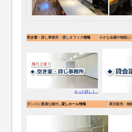
空き室
・貸し事務所・
貸しオフィス
情報
小さな会議や物販にも
もっと詳しく...
ダンスに最適な鏡付
...
貸しホール情報
展示販売・物販