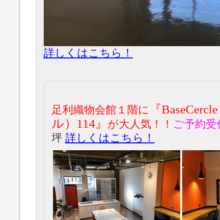
詳しくはこちら！
『BaseCer
足利織物会館１階に
ル）114』
が大人気！！
ご予約受
坪
詳しくはこちら！