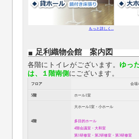
もっと詳しく...
足利織物会館 案内図
各階にトイレがございます。
ゆっ
は、１階南側
にございます。
フロア
会場
5階
ホール1室
大ホール1室・小ホール
4階
多目的ホール
4階会議室・大和室
第1研修室・第2研修室・第3研修室